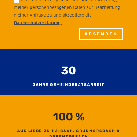
meiner personenbezogenen Daten zur Bearbeitung
meiner Anfrage zu und akzeptiere die
Datenschutzerklärung.
ABSENDEN
30
JAHRE GEMEINDERATSARBEIT
100
%
AUS LIEBE ZU HAIBACH, GRÜNMORSBACH &
DÖRRMORSBACH