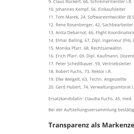
Claus Rückert, 66, Schreinermeister i.R.
Johannes Kempf, 56, Einkaufsleiter
Tom Marek, 24, Softwareentwickler (B.S
Rene Rosenberger, 42, Sachbearbeiter
Anita Debarnot, 66, Flight Koordinatorin
Elmar Balling, 67, Dipl. Ingenieur (FH)
Monika Pfarr, 68, Rechtsanwältin
Erich Pfarr, 69, Dipl. Kaufmann, Dozen
Peter Schedlbauer, 59, Vertriebsleiter
Robert Fuchs, 73, Rektor i.R.
Elke Weigelt, 63, Techn. Angestellte
Gerd Hubert, 74, Verwaltungsamtsrat i
Ersatzkandidatin: Claudia Fuchs, 45, med.
Bei der Aufstellungsversammlung bestätigte
Transparenz als Markenz