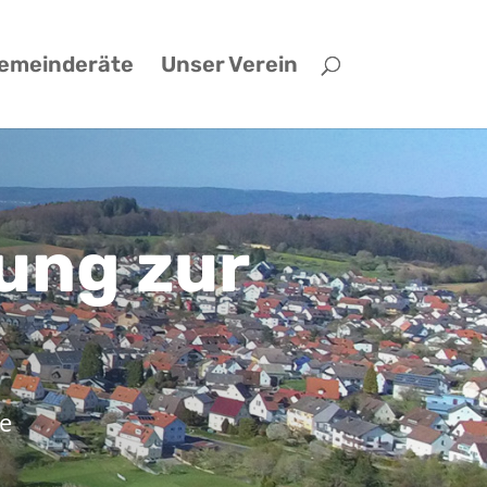
emeinderäte
Unser Verein
ung zur
ie