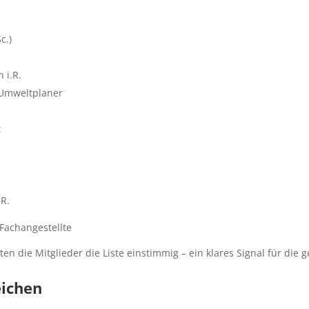
c.)
 i.R.
, Umweltplaner
t
.R.
 Fachangestellte
n die Mitglieder die Liste einstimmig – ein klares Signal für die
eichen