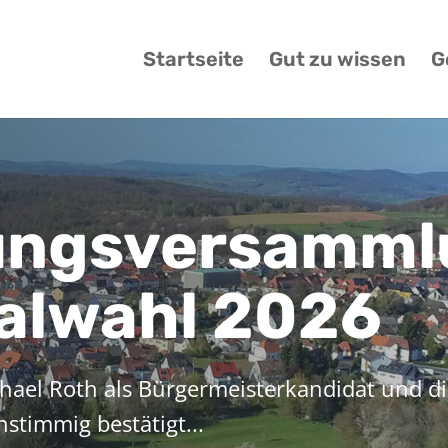
Startseite
Gut zu wissen
G
ungsversamml
lwahl 2026
ael Roth als Bürgermeisterkandidat und d
stimmig bestätigt...