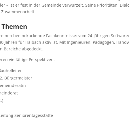
er – ist er fest in der Gemeinde verwurzelt. Seine Prioritäten: Dia
e Zusammenarbeit.
e Themen
einen beeindruckende Fachkenntnisse: vom 24-jährigen Softwaree
0 Jahren für Haibach aktiv ist. Mit Ingenieuren, Pädagogen, Handw
en Bereiche abgedeckt.
en vielfältige Perspektiven:
Bauhofleiter
 2. Bürgermeister
 Gemeinderätin
meinderat
.)
Leitung Seniorentagesstätte