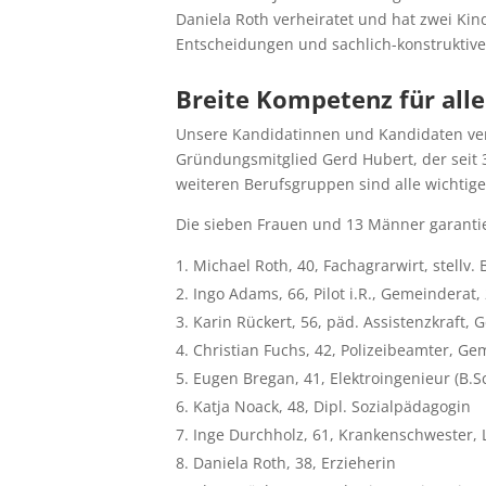
Daniela Roth verheiratet und hat zwei Kind
Entscheidungen und sachlich-konstruktiv
Breite Kompetenz für all
Unsere Kandidatinnen und Kandidaten ver
Gründungsmitglied Gerd Hubert, der seit 3
weiteren Berufsgruppen sind alle wichtig
Die sieben Frauen und 13 Männer garantier
Michael Roth, 40, Fachagrarwirt, stellv. 
Ingo Adams, 66, Pilot i.R., Gemeinderat,
Karin Rückert, 56, päd. Assistenzkraft,
Christian Fuchs, 42, Polizeibeamter, Ge
Eugen Bregan, 41, Elektroingenieur (B.Sc
Katja Noack, 48, Dipl. Sozialpädagogin
Inge Durchholz, 61, Krankenschwester, 
Daniela Roth, 38, Erzieherin